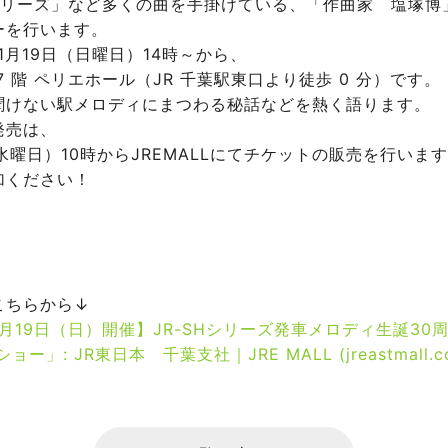
Hシリーズ」など多くの曲を手掛けている、「作曲家 塩塚博
ーを行います。
1月19日（日曜日）14時～から、
7 階 ペリエホール（JR 千葉駅東口より徒歩 0 分）です。
聞けない駅メロディにまつわる秘話などを熱く語ります。
発売は、
（水曜日）10時からJREMALLにてチケットの販売を行いま
加ください！
こちらから↓
11月19日（日）開催】JR-SHシリーズ発車メロディ生誕30
ー」: JR東日本 千葉支社｜JRE MALL (jreastmall.c