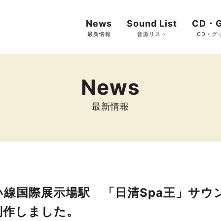
News
Sound List
CD・G
最新情報
音源リスト
CD・グ
News
最新情報
い線国際展示場駅 「日清Spa王」サウ
制作しました。